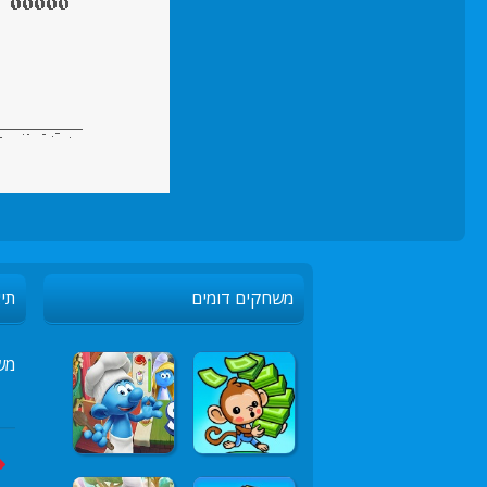
משחקים דומים
תיא
מש