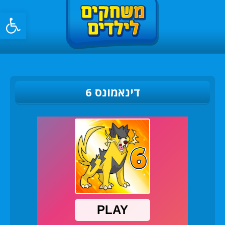
פתח סרגל
דינאמונס 6