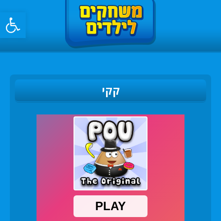
פתח סרגל
קקי