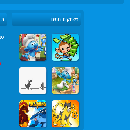
משחקים דומים
תיא
סמ