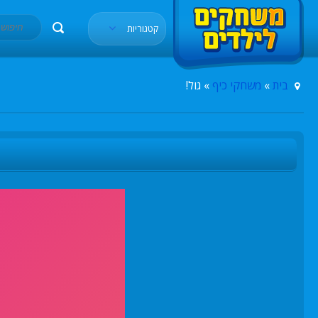
קטגוריות
בית
»
משחקי כיף
» גול!