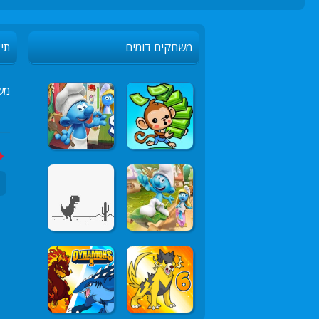
משחקים דומים
תיא
מש